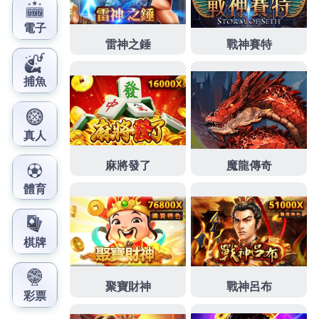
金合併提現，無額外限制，讓你用免費資金，撬動高
額回報，盡情享受極致刺激的獲利體驗。
發
分
2026 年 7 月 31 日
必贏娛樂城體驗金
佈
類
日
期:
全天候正能量注入，必贏娛樂
城客服陪伴您的每一次起伏
在娛樂城的世界裡，有高潮自然也有低谷，當您手氣
正旺時，
必贏娛樂城
客服與您一同歡慶；當您暫時失
利時，客服人員也會用溫暖的言語為您打氣，並適時
提供貼心的反水慰問，我們陪伴您經歷每一次的精彩
瞬間，用最正面的能量，讓您在必贏的每一步都走得
踏實且快樂，體驗真正健康的娛樂生活，尋找一個不
搞花樣、誠實可靠的線上娛樂城？必贏娛樂城就是您